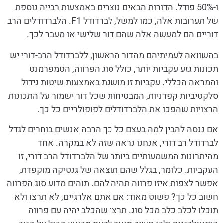
ו-50% פודל. הדורות הבאים נוצרים באמצעות רבייה נוספת
של תערובות אלה, כמו למשל, לברדודל F1. הלברדודלים הרב
דוריים הם למעשה אלה שהם דור שלישי או מעבר לכך.
בהשוואה לעמיתיהם מהדור הראשון, ללברדודל הרב-דורי יש
תכונות גזע עקביות יותר, כולל סוג הפרווה, הטמפרמנט
והמראה הכללי. עקביות זו מושגת באמצעות שיטות גידול
סלקטיביות קפדניות, המבטיחות שכל דור ישמור על התכונות
הרצויות שהפכו את הלברדודלים לפופולריים כל כך.
אם ננסה להבין למה בעצם כל כך הרבה אנשים בוחרים לגדל
לברדודל רב דורי, אנחנו נראה שזה לא במקרה. אחד
מהיתרונות המשמעותיים ביותר של הלברדודל הרב דורי, זו
העקביות. כלומר, בגלל שהם תוצאה של גנטיקה מוקפדת,
אפשר לצפות איזו פרווה תהיה להם. תוהים מדוע סוג הפרווה
חשוב כל כך? פשוט מאוד: אם אתם אלרגיים, לא תרצו ולא
תוכלו לכלב כלב מכל סוג. תרצו שהכלב יהיה עם פרווה