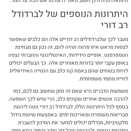
היפואלרגנית ולכן חשוב מאוד לדעת מראש הכול על הגור.
היתרונות הנוספים של לברדודל
רב דורי
מעבר לכך שלברדודלים רב דוריים אלה הם כלבים שאפשר
לצפות מראש איזו פרווה תהיה להם, זה נכון גם מבחינת
הטמפרמנט. אופיים הידידותי, האינטליגנטי והחברתי נצפה
באופן עקבי יותר בדורות מאוחרים אלה. כך הבעלים יכולים
להיות בטוחים שהם באמת קנו כלב עם הנטייה האידיאלית
לחיית מחמד משפחתית.
משמעות הדברים היא שאם זה נתון שחשוב גם לכם, כמו
להרבה אנשים אחרים שקונים כלב, הרי שיש לכך השפעה.
בנוסף לכל היתרונות הללו, לברדודל רב דורי נוטה ליהנות
מבריאות משופרת ומאריכות ימים. באמצעות שיטות גידול
סלקטיביות, מגדלים יכולים למזער את הסיכון להעברת
הפרעות גנטיות, ולהבטיח שכל דור עוקב יהפוך בריא וחזק