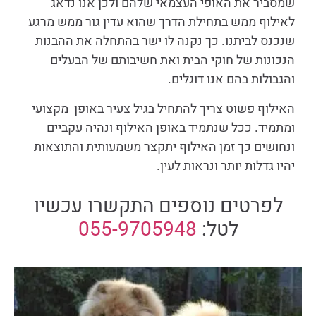
שמסביר את האופי העצמאי שלהם ולכן אנו נדאג
לאילוף ממש בתחילת הדרך שהוא עדין גור ממש מרגע
שנכנס לביתנו. כך נקנה לו ישר בהתחלה את ההבנות
הנכונות של חוקי הבית ואת חשיבותם של הבעלים
והגבולות בהם אנו דוגלים.
האילוף פשוט צריך להתחיל בגיל צעיר באופן מקצועי
ומתמיד. ככל שנתמיד באופן האילוף ונהיה עקביים
ונחושים כך זמן האילוף יתקצר משמעותית והתוצאות
יהיו גדלות יותר ונראות לעין.
לפרטים נוספים התקשרו עכשיו
לטל:
055-9705948