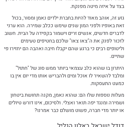
בצד על איזה מיטה מפנקת.
גזע זה, אוהב מאוד להיות בחברת ילדים נאמן ומסור, בכול
זאת באופיו ולפני המון שנים שימש ככלב שמירה. הוא ערני
לדברים חדשים, אנשים זרים וישמור בקפידה על הבית. חשוב
לזכור לפנק את ה"צאו צאו" שלכם בחטיפים טעימים
וליטופים רבים כי ברגע שהם יקבלו חיבה ואהבה הם יחזירו פי
שתיים.
היתרון בו שהוא כלב עצמאי ביותר ממש סוג של "חתול"
ומלבד להשאיר לו אוכל ומים ולהבריש אותו מדי יום אין בו
כמעט התעסקות.
מעלות נוספות שלו הם: שהוא נאמן, מקנה תחושת ביטחון
ושמירה ומנגד יפה תואר ואצלי. ולסיכום, אינו דורש טיולים
או יותר מדי חברה, פשוט מושלם כבר אמרנו?
דודל ישראל באלון הגליל.