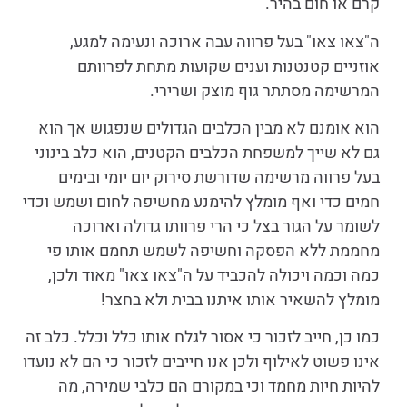
קרם או חום בהיר.
ה"צאו צאו" בעל פרווה עבה ארוכה ונעימה למגע,
אוזניים קטנטנות וענים שקועות מתחת לפרוותם
המרשימה מסתתר גוף מוצק ושרירי.
הוא אומנם לא מבין הכלבים הגדולים שנפגוש אך הוא
גם לא שייך למשפחת הכלבים הקטנים, הוא כלב בינוני
בעל פרווה מרשימה שדורשת סירוק יום יומי ובימים
חמים כדי ואף מומלץ להימנע מחשיפה לחום ושמש וכדי
לשומר על הגור בצל כי הרי פרוותו גדולה וארוכה
מחממת ללא הפסקה וחשיפה לשמש תחמם אותו פי
כמה וכמה ויכולה להכביד על ה"צאו צאו" מאוד ולכן,
מומלץ להשאיר אותו איתנו בבית ולא בחצר!
כמו כן, חייב לזכור כי אסור לגלח אותו כלל וכלל. כלב זה
אינו פשוט לאילוף ולכן אנו חייבים לזכור כי הם לא נועדו
להיות חיות מחמד וכי במקורם הם כלבי שמירה, מה