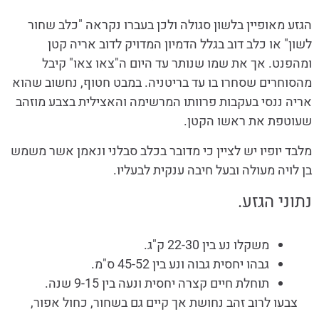
הגזע מאופיין בלשון סגולה ולכן בעברו נקראה "כלב שחור
לשון" או כלב דוב בגלל הדמיון המדויק לדוב אריה קטן
ומהפנט. אך את שמו שנותר עד היום ה"צאו צאו" קיבל
מהסוחרים שסחרו בו עד בריטניה. במבט חטוף, נחשוב שהוא
אריה ננסי בעקבות פרוותו המרשימה והאצילית בצבע מוזהב
שעוטפת את ראשו הקטן.
מלבד יופיו יש לציין כי מדובר בכלב סבלני ונאמן אשר משמש
בן לויה מעולה ובעל חיבה ענקית לבעליו.
נתוני הגזע.
משקלו נע בין 22-30 ק"ג.
גבהו יחסית גבוה ונע בין 45-52 ס"מ.
תוחלת חיים קצרה יחסית ונעה בין 9-15 שנה.
צבעו לרוב זהב נחושת אך קיים גם בשחור, כחול אפור,