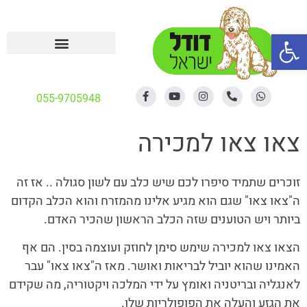
פתח סרגל נגישות
055-9705948
צאו צאו למכירה
זוכרים שתמיד סיפרו לכם שיש כלב עם לשון סגולה .. אז זה
ה"צאו צאו" שגם הוא מגיע אלינו מהמזרח והוא הכלב הקדום
ביותר ויש הטוענים שזה הכלב הראשון שהכיר האדם.
הצאו צאו למכירה שימש סימן לחוזק ועוצמה בסין. הם אף
האמינו שהוא יוביל לבריאות ואושר. מאז ה"צאו צאו" עבר
לאנגליה ובריטניה ואומץ על ידי המלכה ויקטוריה, מה שקידם
את הגזע והעלה את הפופולריות שלו.