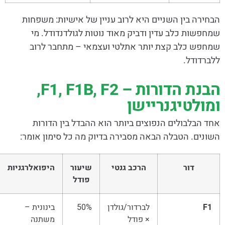
הבחירה בין השניים היא לרוב עניין של אישיות: משפחות
שמחפשות כלב עדין ודביק מאוד נוטות לגולדנדודל. מי
שמחפש כלב קצת יותר אתלטי ועצמאי – מתחבר לרוב
ללברדודל.
הבנת הדורות – F1, F1B, F2,
ומולטיגנריישן
אחד הבלבולים הנפוצים ביותר הוא ההבדל בין הדורות
השונים. הטבלה הבאה מסבירה בדיוק מה כל סימון אומר:
דור
הרכב גנטי
שיעור
היפואלרגניות
פודל
F1
לברדור/גולדן
50%
בינונית –
× פודל
משתנה