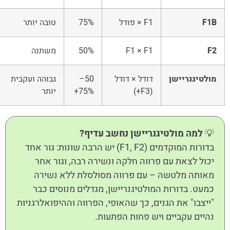
F1B
F1 × פודל
75%
טובה יותר
F2
F1 × F1
50%
משתנה
מולטיגנריישן
דודל × דודל
50–
גבוהה ועקבית
(F3+)
75%+
יותר
💡
למה מולטיגנריישן נחשב עדיף?
בדורות המוקדמים (F1, F2) יש הרבה שונות: גור אחד
יכול לצאת עם פרווה חלקה ונשירה רבה, וגור אחר
מאותה מלטשה – עם פרווה מסולסלת ללא נשירה
כמעט. בדורות המולטיגנריישן, מגדלים מנוסים כבר
"ייצבו" את הגנים, כך שהאופי, הפרווה וההיפואלרגניות
נהיים עקביים ויש פחות הפתעות.