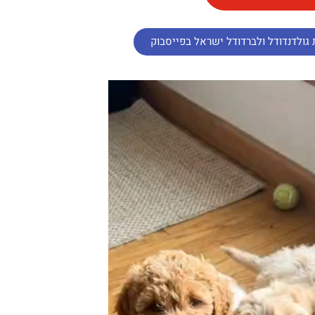
גולדנדודל ולברדודל ישראל בפייסבוק