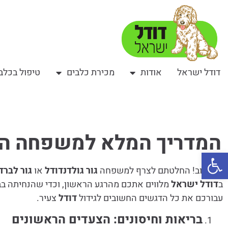
דודל ישראל
אודות
מכירת כלבים
טיפול בכלב
המדריך המלא למשפחה החד
פתח סרגל נגישות
מזל טוב! החלטתם לצרף למשפחה
גור גולדנדודל
או
גור לברד
ב
דודל ישראל
מלווים אתכם מהרגע הראשון, וכדי שהנחיתה בבי
עבורכם את כל הדגשים החשובים לגידול
דודל
צעיר.
בריאות וחיסונים: הצעדים הראשונים