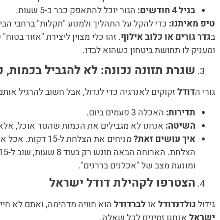
בגיל 4 חודשים:
הגור יוכל להתאפק כבר כ-5 שעות.
טיפ מאיתנו:
כדי להקל על התהליך ולמנוע "תקלות" ברחבי הבי
ב
גדר גורים או כלוב אילוף
. זהו כלי מצוין ליצירת "אזור בטוח"
ומעניק לו תחושת ביטחון כשהוא לבדו.
שגרת תזונה נכונה: לא להגביל בכמות, כן
גורי ה
דודל
זקוקים לאנרגיה כדי לגדול, אבל חשוב להרגיל אותם 
תדירות:
האכלה 3 פעמים ביום.
השיטה:
אנחנו לא מגבילים את הכמות שהגור אוכל, אל
איך עושים זאת?
מניחים את הצלחת ל-
ומונעת מצב של "אכלנים בררנים".
הצטרפו לקהילת דודל ישראל
גידול
גולדנדודל
או
לברדודל
הוא חוויה מדהימה, ואתם לא חייב
ישראל
אנחנו זמינים לכל שאלה.