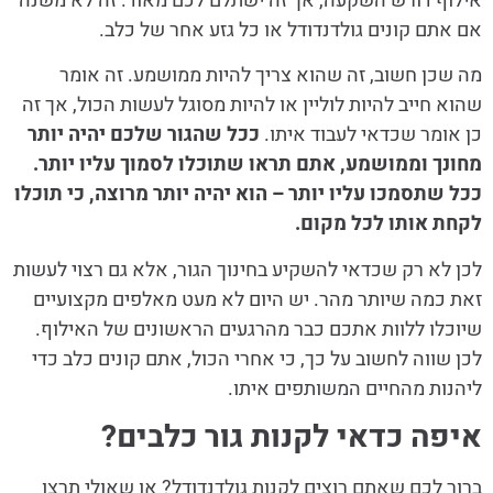
אילוף דורש השקעה, אך זה ישתלם לכם מאוד. זה לא משנה
אם אתם קונים גולדנדודל או כל גזע אחר של כלב.
מה שכן חשוב, זה שהוא צריך להיות ממושמע. זה אומר
שהוא חייב להיות לוליין או להיות מסוגל לעשות הכול, אך זה
כן אומר שכדאי לעבוד איתו.
ככל שהגור שלכם יהיה יותר
מחונך וממושמע, אתם תראו שתוכלו לסמוך עליו יותר.
ככל שתסמכו עליו יותר – הוא יהיה יותר מרוצה, כי תוכלו
לקחת אותו לכל מקום.
לכן לא רק שכדאי להשקיע בחינוך הגור, אלא גם רצוי לעשות
זאת כמה שיותר מהר. יש היום לא מעט מאלפים מקצועיים
שיוכלו ללוות אתכם כבר מהרגעים הראשונים של האילוף.
לכן שווה לחשוב על כך, כי אחרי הכול, אתם קונים כלב כדי
ליהנות מהחיים המשותפים איתו.
איפה כדאי לקנות גור כלבים?
ברור לכם שאתם רוצים לקנות גולדנדודל? או שאולי תרצו