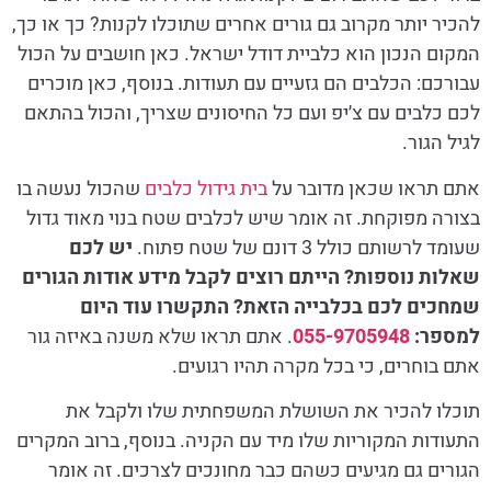
להכיר יותר מקרוב גם גורים אחרים שתוכלו לקנות? כך או כך,
המקום הנכון הוא כלביית דודל ישראל. כאן חושבים על הכול
עבורכם: הכלבים הם גזעיים עם תעודות. בנוסף, כאן מוכרים
לכם כלבים עם צ׳יפ ועם כל החיסונים שצריך, והכול בהתאם
לגיל הגור.
אתם תראו שכאן מדובר על
בית גידול כלבים
שהכול נעשה בו
בצורה מפוקחת. זה אומר שיש לכלבים שטח בנוי מאוד גדול
שעומד לרשותם כולל 3 דונם של שטח פתוח.
יש לכם
שאלות נוספות? הייתם רוצים לקבל מידע אודות הגורים
שמחכים לכם בכלבייה הזאת? התקשרו עוד היום
למספר:
055-9705948
. אתם תראו שלא משנה באיזה גור
אתם בוחרים, כי בכל מקרה תהיו רגועים.
תוכלו להכיר את השושלת המשפחתית שלו ולקבל את
התעודות המקוריות שלו מיד עם הקניה. בנוסף, ברוב המקרים
הגורים גם מגיעים כשהם כבר מחונכים לצרכים. זה אומר